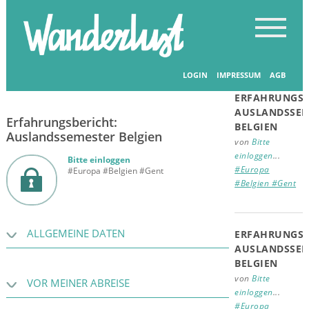
Startseite
-
Erfahrungsberichte
-
Erfahrungsberichte
Verwandte
Beiträge
LOGIN
IMPRESSUM
AGB
08.09.2025
ERFAHRUNGSB
AUSLANDSSEM
Erfahrungsbericht:
BELGIEN
Auslandssemester Belgien
von
Bitte
einloggen
...
Bitte einloggen
#Europa
#Europa #Belgien #Gent
#Belgien #Gent
ALLGEMEINE DATEN
ERFAHRUNGSB
AUSLANDSSEM
BELGIEN
von
Bitte
VOR MEINER ABREISE
einloggen
...
#Europa