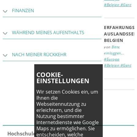
#Belgien #Gent
FINANZEN
ERFAHRUNGSB
WÄHREND MEINES AUFENTHALTS
AUSLANDSSEM
BELGIEN
von
Bitte
einloggen
...
NACH MEINER RÜCKKEHR
#Europa
#Belgien #Gent
COOKIE-
EINSTELLUNGEN
Wir setzen Cookies ein, um
Ihnen die
Webseitennutzung zu
erleichtern, und die
Nutzung bestimmter
Internetdienste wie Google
Maps zu ermöglichen. Sie
Hochschule Hannover
entscheiden, welche