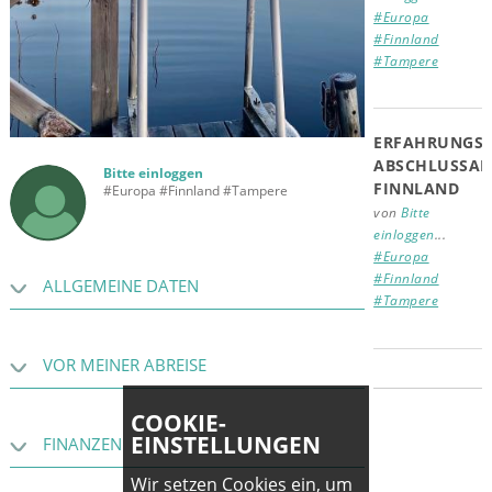
#Europa
#Finnland
#Tampere
ERFAHRUNGSB
ABSCHLUSSAR
Bitte einloggen
FINNLAND
#Europa #Finnland #Tampere
von
Bitte
einloggen
...
#Europa
#Finnland
ALLGEMEINE DATEN
#Tampere
VOR MEINER ABREISE
COOKIE-
EINSTELLUNGEN
FINANZEN
Wir setzen Cookies ein, um