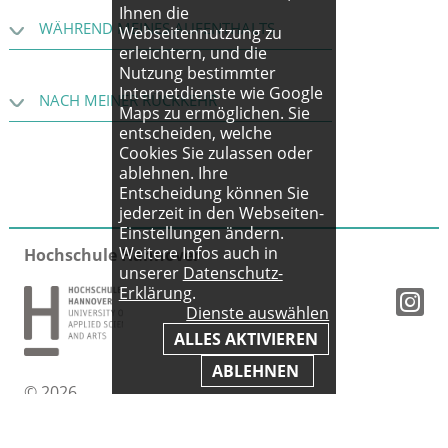
Ihnen die
WÄHREND MEINES AUFENTHALTS
Webseitennutzung zu
erleichtern, und die
Nutzung bestimmter
Internetdienste wie Google
NACH MEINER RÜCKKEHR
Maps zu ermöglichen. Sie
entscheiden, welche
Cookies Sie zulassen oder
ablehnen. Ihre
Entscheidung können Sie
jederzeit in den Webseiten-
Einstellungen ändern.
Weitere Infos auch in
Hochschule Hannover
unserer
Datenschutz-
Erklärung
.
Dienste auswählen
ALLES AKTIVIEREN
ABLEHNEN
© 2026
Impressum
|
AGB
|
Datenschutz
|