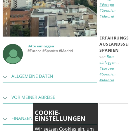
#Europa
#Spanien
#Madrid
ERFAHRUNGSB
AUSLANDSSEM
Bitte einloggen
SPANIEN
#Europa #Spanien #Madrid
von
Bitte
einloggen
...
#Europa
#Spanien
ALLGEMEINE DATEN
#Madrid
VOR MEINER ABREISE
COOKIE-
EINSTELLUNGEN
FINANZEN
Wir setzen Cookies ein, um