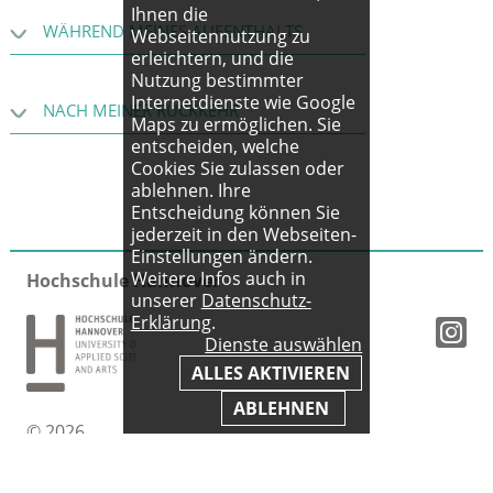
Ihnen die
WÄHREND MEINES AUFENTHALTS
Webseitennutzung zu
erleichtern, und die
Nutzung bestimmter
Internetdienste wie Google
NACH MEINER RÜCKKEHR
Maps zu ermöglichen. Sie
entscheiden, welche
Cookies Sie zulassen oder
ablehnen. Ihre
Entscheidung können Sie
jederzeit in den Webseiten-
Einstellungen ändern.
Weitere Infos auch in
Hochschule Hannover
unserer
Datenschutz-
Erklärung
.
Dienste auswählen
ALLES AKTIVIEREN
ABLEHNEN
© 2026
Impressum
|
AGB
|
Datenschutz
|