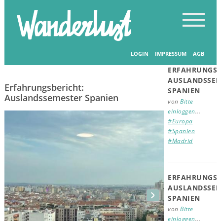
Startseite
-
Erfahrungsberichte
-
Erfahrungsberichte
Verwandte
Beiträge
LOGIN
IMPRESSUM
AGB
08.01.2026
ERFAHRUNGSB
AUSLANDSSEM
Erfahrungsbericht:
SPANIEN
Auslandssemester Spanien
von
Bitte
einloggen
...
#Europa
#Spanien
#Madrid
ERFAHRUNGSB
AUSLANDSSEM
SPANIEN
von
Bitte
einloggen
...