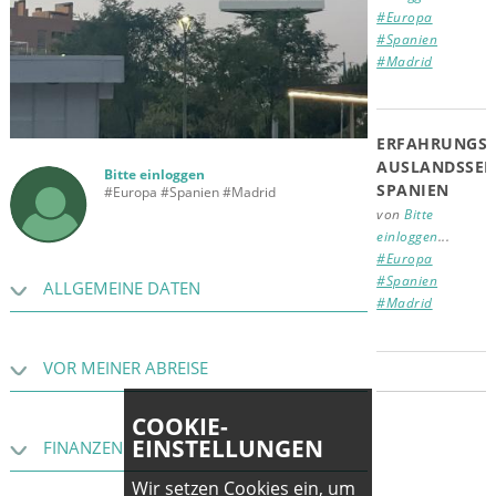
#Europa
#Spanien
#Madrid
ERFAHRUNGSB
AUSLANDSSEM
Bitte einloggen
SPANIEN
#Europa #Spanien #Madrid
von
Bitte
einloggen
...
#Europa
#Spanien
ALLGEMEINE DATEN
#Madrid
VOR MEINER ABREISE
COOKIE-
EINSTELLUNGEN
FINANZEN
Wir setzen Cookies ein, um