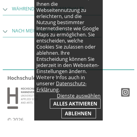
Ihnen die
WÄHREND MEINES AUFENTHALTS
Webseitennutzung zu
erleichtern, und die
Nutzung bestimmter
Internetdienste wie Google
NACH MEINER RÜCKKEHR
Maps zu ermöglichen. Sie
entscheiden, welche
Cookies Sie zulassen oder
ablehnen. Ihre
Entscheidung können Sie
jederzeit in den Webseiten-
Einstellungen ändern.
Weitere Infos auch in
Hochschule Hannover
unserer
Datenschutz-
Erklärung
.
Dienste auswählen
ALLES AKTIVIEREN
ABLEHNEN
© 2026
Impressum
|
AGB
|
Datenschutz
|