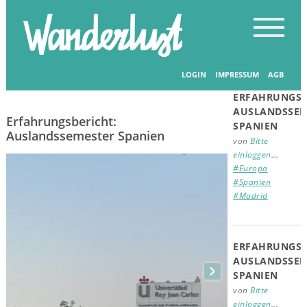
Startseite
-
Erfahrungsberichte
-
Erfahrungsberichte
Verwandte
Beiträge
LOGIN
IMPRESSUM
AGB
15.02.2026
ERFAHRUNGSB
AUSLANDSSEM
Erfahrungsbericht:
SPANIEN
Auslandssemester Spanien
von
Bitte
einloggen
...
#Europa
#Spanien
#Madrid
ERFAHRUNGSB
AUSLANDSSEM
SPANIEN
von
Bitte
einloggen
...