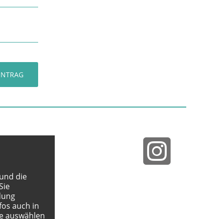
INTRAG
 und die
Sie
dung
fos auch in
e auswählen