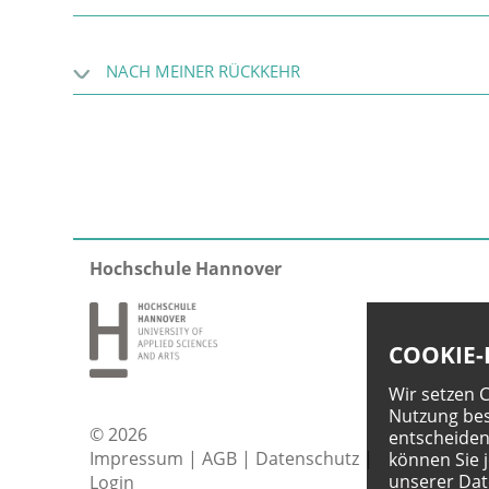
NACH MEINER RÜCKKEHR
Hochschule Hannover
COOKIE-
Wir setzen 
Nutzung bes
© 2026
entscheiden
Impressum
|
AGB
|
Datenschutz
|
können Sie 
unserer
Dat
Login