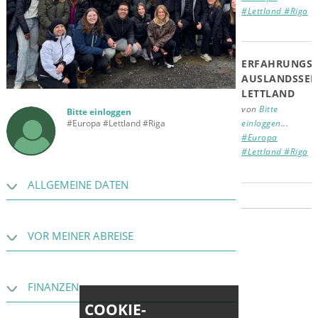
#Lettland #Riga
ERFAHRUNGSB
AUSLANDSSEM
LETTLAND
Lofotenreise. Bis auf 30h Busfahrt hin und zurück sehr schön
von
Bitte
Bitte einloggen
einloggen
...
#Europa #Lettland #Riga
#Europa
#Lettland #Riga
ALLGEMEINE DATEN
VOR MEINER ABREISE
FINANZEN
COOKIE-