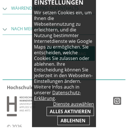
EINSTELLUNGEN
WÄHREND MEINES AUFENTHALTS
Wir setzen Cookies ein, um
Ihnen die
Kanutour durch den Fluss Gauja und den gleichnamigen Nationalpark in Lettland
Webseitennutzung zu
NACH MEINER RÜCKKEHR
erleichtern, und die
Nutzung bestimmter
Internetdienste wie Google
Maps zu ermöglichen. Sie
entscheiden, welche
NEUER EINTRAG
Cookies Sie zulassen oder
ablehnen. Ihre
Entscheidung können Sie
jederzeit in den Webseiten-
Einstellungen ändern.
Weitere Infos auch in
Hochschule Hannover
unserer
Datenschutz-
Erklärung
.
Dienste auswählen
ALLES AKTIVIEREN
ABLEHNEN
© 2026