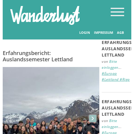
Startseite
-
Erfahrungsberichte
-
Erfahrungsberichte
Verwandte
Beiträge
LOGIN
IMPRESSUM
AGB
23.02.2026
ERFAHRUNGSB
AUSLANDSSEM
Erfahrungsbericht:
LETTLAND
Auslandssemester Lettland
von
Bitte
einloggen
...
#Europa
#Lettland #Riga
ERFAHRUNGSB
AUSLANDSSEM
LETTLAND
von
Bitte
einloggen
...
#Europa