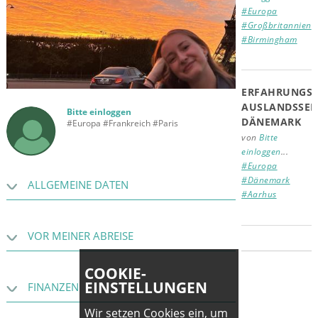
#Europa
#Großbritannien
#Birmingham
ERFAHRUNGSB
AUSLANDSSEM
Bitte einloggen
DÄNEMARK
#Europa #Frankreich #Paris
von
Bitte
einloggen
...
#Europa
#Dänemark
ALLGEMEINE DATEN
#Aarhus
VOR MEINER ABREISE
COOKIE-
EINSTELLUNGEN
FINANZEN
Wir setzen Cookies ein, um