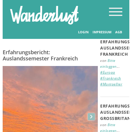
Startseite
-
Erfahrungsberichte
-
Erfahrungsberichte
Verwandte
Beiträge
LOGIN
IMPRESSUM
AGB
07.04.2026
ERFAHRUNGSB
AUSLANDSSEM
Erfahrungsbericht:
FRANKREICH
Auslandssemester Frankreich
von
Bitte
einloggen
...
#Europa
#Frankreich
#Montpellier
ERFAHRUNGSB
AUSLANDSSEM
GROSSBRITAN
von
Bitte
einloggen
...