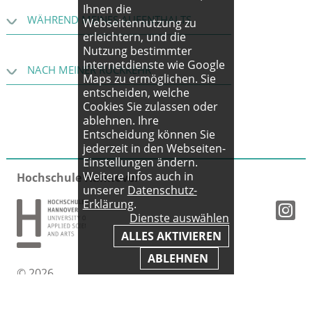
Ihnen die
WÄHREND MEINES AUFENTHALTS
Webseitennutzung zu
erleichtern, und die
Nutzung bestimmter
Internetdienste wie Google
NACH MEINER RÜCKKEHR
Maps zu ermöglichen. Sie
entscheiden, welche
Cookies Sie zulassen oder
ablehnen. Ihre
Entscheidung können Sie
jederzeit in den Webseiten-
Einstellungen ändern.
Weitere Infos auch in
Hochschule Hannover
unserer
Datenschutz-
Erklärung
.
Dienste auswählen
ALLES AKTIVIEREN
ABLEHNEN
© 2026
Impressum
|
AGB
|
Datenschutz
|