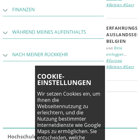
#Belgien #Gent
FINANZEN
ERFAHRUNGSB
WÄHREND MEINES AUFENTHALTS
AUSLANDSSEM
BELGIEN
von
Bitte
NACH MEINER RÜCKKEHR
einloggen
...
#Europa
#Belgien #Gent
COOKIE-
EINSTELLUNGEN
Wir setzen Cookies ein, um
Ihnen die
Webseitennutzung zu
erleichtern, und die
Nutzung bestimmter
Internetdienste wie Google
Maps zu ermöglichen. Sie
Hochschule Hannover
entscheiden, welche