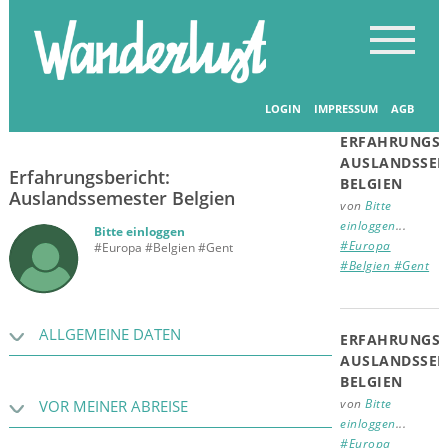
Startseite
-
Erfahrungsberichte
-
Erfahrungsberichte
Verwandte
Beiträge
LOGIN
IMPRESSUM
AGB
27.05.2026
ERFAHRUNGSB
AUSLANDSSEM
Erfahrungsbericht:
BELGIEN
Auslandssemester Belgien
von
Bitte
einloggen
...
Bitte einloggen
#Europa
#Europa #Belgien #Gent
#Belgien #Gent
ALLGEMEINE DATEN
ERFAHRUNGSB
AUSLANDSSEM
BELGIEN
von
Bitte
VOR MEINER ABREISE
einloggen
...
#Europa