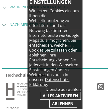
EINSTELLUNGEN
WÄHREND MEINES AUFENTHALTS
Wir setzen Cookies ein, um
Ihnen die
Webseitennutzung zu
NACH MEINER RÜCKKEHR
erleichtern, und die
Nutzung bestimmter
Internetdienste wie Google
Maps zu ermöglichen. Sie
entscheiden, welche
NEUER EINTRAG
Cookies Sie zulassen oder
ablehnen. Ihre
Entscheidung können Sie
jederzeit in den Webseiten-
Einstellungen ändern.
Weitere Infos auch in
Hochschule Hannover
unserer
Datenschutz-
Erklärung
.
Dienste auswählen
ALLES AKTIVIEREN
ABLEHNEN
© 2026