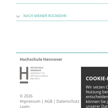
NACH MEINER RÜCKKEHR
Hochschule Hannover
COOKIE-
Wir setzen 
Nutzung bes
© 2026
entscheiden
Impressum
|
AGB
|
Datenschutz
|
können Sie 
unserer
Dat
Login