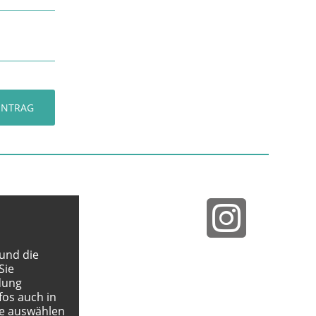
INTRAG
 und die
Sie
dung
fos auch in
e auswählen