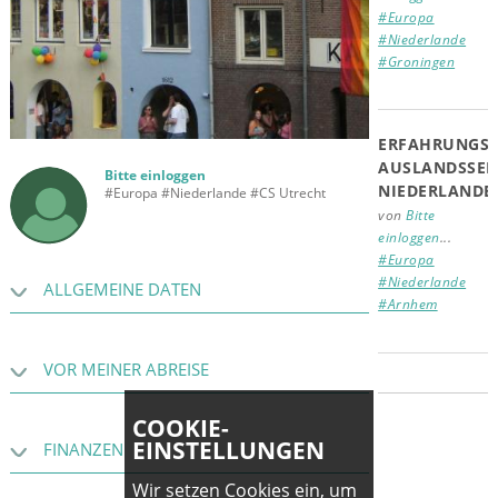
#Europa
#Niederlande
#Groningen
ERFAHRUNGSB
AUSLANDSSEM
Bitte einloggen
NIEDERLANDE
#Europa #Niederlande #CS Utrecht
von
Bitte
einloggen
...
#Europa
#Niederlande
ALLGEMEINE DATEN
#Arnhem
VOR MEINER ABREISE
COOKIE-
EINSTELLUNGEN
FINANZEN
Wir setzen Cookies ein, um