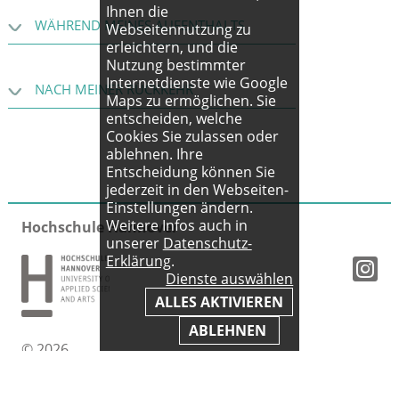
Ihnen die
WÄHREND MEINES AUFENTHALTS
Webseitennutzung zu
erleichtern, und die
Nutzung bestimmter
Internetdienste wie Google
NACH MEINER RÜCKKEHR
Maps zu ermöglichen. Sie
entscheiden, welche
Cookies Sie zulassen oder
ablehnen. Ihre
Entscheidung können Sie
jederzeit in den Webseiten-
Einstellungen ändern.
Weitere Infos auch in
Hochschule Hannover
unserer
Datenschutz-
Erklärung
.
Dienste auswählen
ALLES AKTIVIEREN
ABLEHNEN
© 2026
Impressum
|
AGB
|
Datenschutz
|