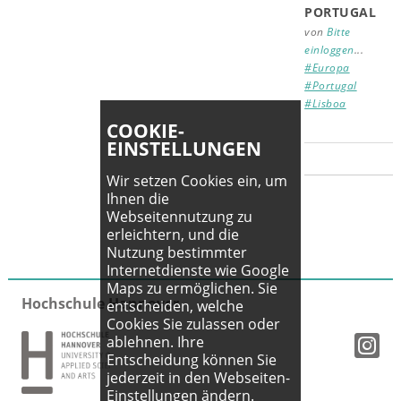
PORTUGAL
von
Bitte
einloggen
...
#Europa
#Portugal
#Lisboa
COOKIE-
EINSTELLUNGEN
Wir setzen Cookies ein, um
Ihnen die
Webseitennutzung zu
erleichtern, und die
Nutzung bestimmter
Internetdienste wie Google
Maps zu ermöglichen. Sie
Hochschule Hannover
entscheiden, welche
Cookies Sie zulassen oder
ablehnen. Ihre
Entscheidung können Sie
jederzeit in den Webseiten-
Einstellungen ändern.