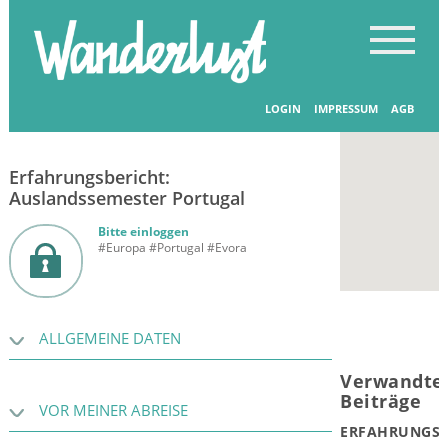
Startseite
-
Erfahrungsberichte
-
Erfahrungsberichte
LOGIN
IMPRESSUM
AGB
21.07.2016
Erfahrungsbericht:
Auslandssemester Portugal
Bitte einloggen
#Europa #Portugal #Evora
ALLGEMEINE DATEN
Verwandte
Beiträge
VOR MEINER ABREISE
ERFAHRUNGSB