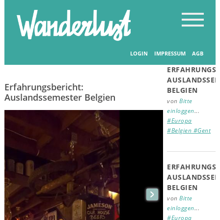
Startseite
-
Erfahrungsberichte
-
Erfahrungsberichte
Verwandte
Beiträge
LOGIN
IMPRESSUM
AGB
08.02.2019
ERFAHRUNGSB
AUSLANDSSEM
Erfahrungsbericht:
BELGIEN
Auslandssemester Belgien
von
Bitte
einloggen
...
#Europa
#Belgien #Gent
ERFAHRUNGSB
AUSLANDSSEM
BELGIEN
von
Bitte
einloggen
...
#Europa