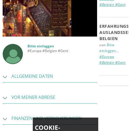
#Belgien #Gent
ERFAHRUNGSB
AUSLANDSSEM
BELGIEN
von
Bitte
Bitte einloggen
einloggen
...
#Europa #Belgien #Gent
#Europa
#Belgien #Gent
ALLGEMEINE DATEN
VOR MEINER ABREISE
FINANZEN UND VERSICHERUNGEN
COOKIE-