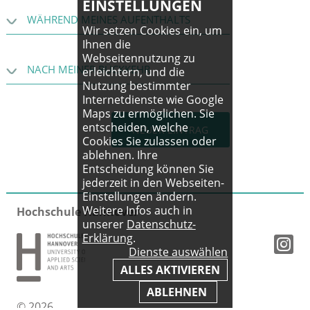
EINSTELLUNGEN
WÄHREND MEINES AUFENTHALTS
Wir setzen Cookies ein, um
Ihnen die
Webseitennutzung zu
NACH MEINER RÜCKKEHR
erleichtern, und die
Nutzung bestimmter
Internetdienste wie Google
Maps zu ermöglichen. Sie
entscheiden, welche
NEUER EINTRAG
Cookies Sie zulassen oder
ablehnen. Ihre
Entscheidung können Sie
jederzeit in den Webseiten-
Einstellungen ändern.
Weitere Infos auch in
Hochschule Hannover
unserer
Datenschutz-
Erklärung
.
Dienste auswählen
ALLES AKTIVIEREN
ABLEHNEN
© 2026