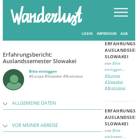
Startseite
-
Erfahrungsberichte
-
Erfahrungsberichte
Verwandte
Beiträge
LOGIN
IMPRESSUM
AGB
16.07.2019
ERFAHRUNGSB
AUSLANDSSEM
Erfahrungsbericht:
SLOWAKEI
Auslandssemester Slowakei
von
Bitte
einloggen
...
Bitte einloggen
#Europa
#Europa #Slowakei #Bratislava
#Slowakei
#Bratislava
ALLGEMEINE DATEN
ERFAHRUNGSB
AUSLANDSSEM
SLOWAKEI
VOR MEINER ABREISE
von
Bitte
einloggen
...