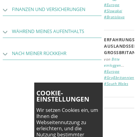
#Europa
FINANZEN UND VERSICHERUNGEN
#Slowakei
#Bratislava
WÄHREND MEINES AUFENTHALTS
ERFAHRUNGSB
AUSLANDSSEM
GROSSBRITAN
NACH MEINER RÜCKKEHR
von
Bitte
einloggen
...
#Europa
#Großbritannien
#South Wales
COOKIE-
EINSTELLUNGEN
Wir setzen Cookies ein, um
Ihnen die
Webseitennutzung zu
erleichtern, und die
Nutzung bestimmter