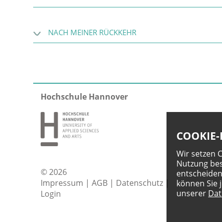
NACH MEINER RÜCKKEHR
Hochschule Hannover
COOKIE-
Wir setzen 
Nutzung bes
© 2026
entscheiden
Impressum
|
AGB
|
Datenschutz
|
können Sie 
unserer
Dat
Login