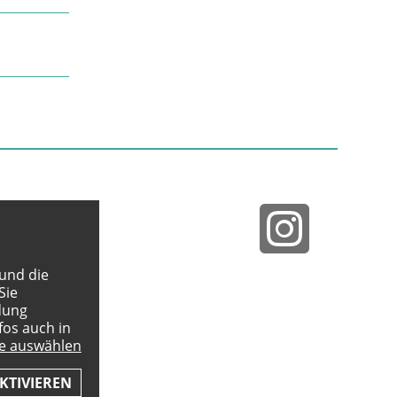
 und die
Sie
dung
fos auch in
e auswählen
KTIVIEREN