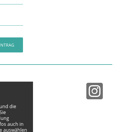
INTRAG
 und die
Sie
dung
fos auch in
e auswählen