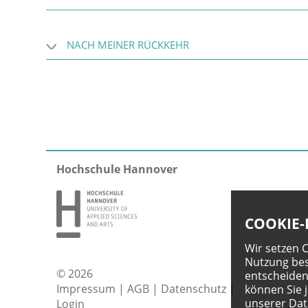
NACH MEINER RÜCKKEHR
Hochschule Hannover
COOKIE-
Wir setzen 
Nutzung bes
© 2026
entscheiden
Impressum
|
AGB
|
Datenschutz
|
können Sie 
unserer
Dat
Login