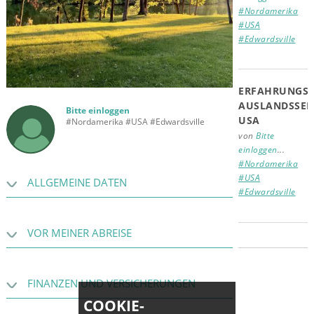
#Nordamerika
#USA
#Edwardsville
ERFAHRUNGSB
Rehe am Cougar Lake auf dem SIUE Campus (Edwardsville, IL)
AUSLANDSSEM
Bitte einloggen
USA
#Nordamerika #USA #Edwardsville
von
Bitte
einloggen
...
#Nordamerika
#USA
ALLGEMEINE DATEN
#Edwardsville
VOR MEINER ABREISE
FINANZEN UND VERSICHERUNGEN
COOKIE-