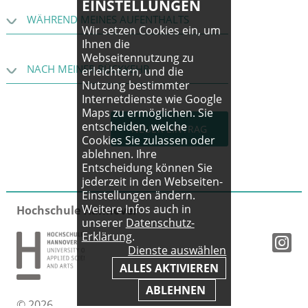
EINSTELLUNGEN
WÄHREND MEINES AUFENTHALTS
Wir setzen Cookies ein, um
Ihnen die
Chicken and waffles mit Mac 'n' Cheese in der Cafeteria der SIUE (Edwardsville, IL)
Webseitennutzung zu
NACH MEINER RÜCKKEHR
erleichtern, und die
Nutzung bestimmter
Internetdienste wie Google
Maps zu ermöglichen. Sie
entscheiden, welche
NEUER EINTRAG
Cookies Sie zulassen oder
ablehnen. Ihre
Entscheidung können Sie
jederzeit in den Webseiten-
Einstellungen ändern.
Weitere Infos auch in
Hochschule Hannover
unserer
Datenschutz-
Erklärung
.
Dienste auswählen
ALLES AKTIVIEREN
ABLEHNEN
© 2026