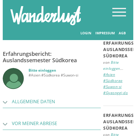
Startseite
-
Erfahrungsberichte
-
Erfahrungsberichte
Verwandte
Beiträge
LOGIN
IMPRESSUM
AGB
27.10.2023
ERFAHRUNGSB
AUSLANDSSEM
Erfahrungsbericht:
SÜDKOREA
Auslandssemester Südkorea
von
Bitte
einloggen
...
Bitte einloggen
#Asien
#Asien #Südkorea #Suwon-si
#Südkorea
#Suwon-si
#Gyeonggi-do
ALLGEMEINE DATEN
ERFAHRUNGSB
AUSLANDSSEM
VOR MEINER ABREISE
SÜDKOREA
von
Bitte