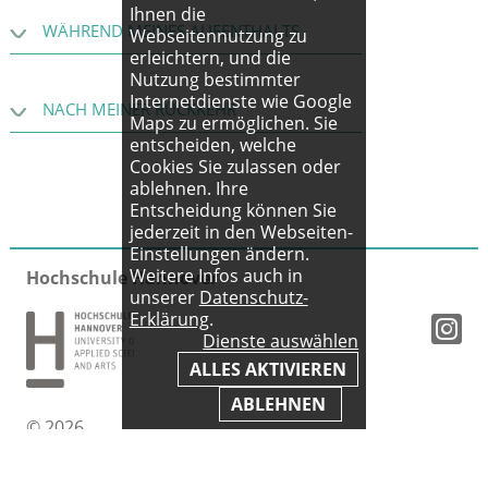
Ihnen die
WÄHREND MEINES AUFENTHALTS
Webseitennutzung zu
erleichtern, und die
Nutzung bestimmter
Internetdienste wie Google
NACH MEINER RÜCKKEHR
Maps zu ermöglichen. Sie
entscheiden, welche
Cookies Sie zulassen oder
ablehnen. Ihre
Entscheidung können Sie
jederzeit in den Webseiten-
Einstellungen ändern.
Weitere Infos auch in
Hochschule Hannover
unserer
Datenschutz-
Erklärung
.
Dienste auswählen
ALLES AKTIVIEREN
ABLEHNEN
© 2026
Impressum
|
AGB
|
Datenschutz
|