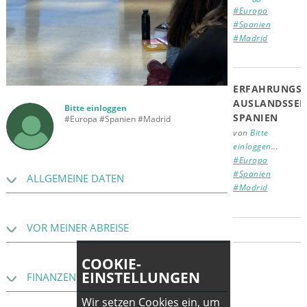
#Europa
#Spanien
#Madrid
ERFAHRUNGSB
AUSLANDSSEM
Bitte einloggen
SPANIEN
#Europa #Spanien #Madrid
von
Bitte
einloggen
...
#Europa
#Spanien
ALLGEMEINE DATEN
#Madrid
VOR MEINER ABREISE
COOKIE-
EINSTELLUNGEN
FINANZEN
Wir setzen Cookies ein, um