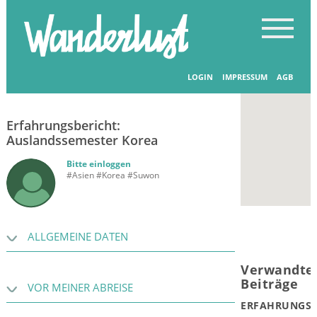
Startseite
-
Erfahrungsberichte
-
Erfahrungsberichte
LOGIN
IMPRESSUM
AGB
12.07.2018
Erfahrungsbericht:
Auslandssemester Korea
Bitte einloggen
#Asien #Korea #Suwon
ALLGEMEINE DATEN
Verwandte
Beiträge
VOR MEINER ABREISE
ERFAHRUNGSB