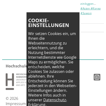
einloggen
...
#Asien #Korea
#Suwon
COOKIE-
EINSTELLUNGEN
Wir setzen Cookies ein, um
Ihnen die
Webseitennutzung zu
erleichtern, und die
Nutzung bestimmter
Internetdienste wie Google
Maps zu ermöglichen. Sie
Hochschule Hannover
entscheiden, welche
Cookies Sie zulassen oder
ablehnen. Ihre
Entscheidung können Sie
jederzeit in den Webseiten-
Einstellungen ändern.
Weitere Infos auch in
© 2026
unserer
Datenschutz-
Impressum
|
AGB
|
Erklärung
.