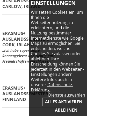
EINSTELLUNGEN
ERASMUS+
Wir setzen Cookies ein, um
AUSLANDSSEMESTER:
Ihnen die
Webseitennutzung zu
BRÜSSEL, BELGIEN
erleichtern, und die
Nutzung bestimmter
Internetdienste wie Google
Maps zu ermöglichen. Sie
entscheiden, welche
ERASMUS+
Cookies Sie zulassen oder
AUSLANDSSEMESTER:
ablehnen. Ihre
CARLOW, IRLAND
Entscheidung können Sie
jederzeit in den Webseiten-
Einstellungen ändern.
Weitere Infos auch in
unserer
Datenschutz-
ERASMUS+
Erklärung
.
AUSLANDSSEMESTER:
Dienste auswählen
CARLOW, IRLAND
ALLES AKTIVIEREN
ABLEHNEN