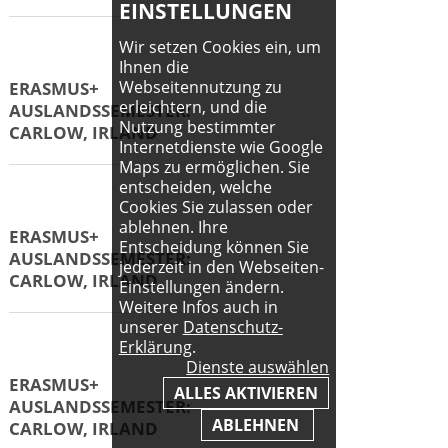
EINSTELLUNGEN
Wir setzen Cookies ein, um
Ihnen die
ERASMUS+
Webseitennutzung zu
AUSLANDSSEMESTER:
erleichtern, und die
BIRMINGHAM, UK
Nutzung bestimmter
Internetdienste wie Google
Maps zu ermöglichen. Sie
entscheiden, welche
Cookies Sie zulassen oder
ERASMUS+
ablehnen. Ihre
AUSLANDSSEMESTER:
Entscheidung können Sie
jederzeit in den Webseiten-
BORÅS, SCHWEDEN
Einstellungen ändern.
Weitere Infos auch in
unserer
Datenschutz-
Erklärung
.
Dienste auswählen
ERASMUS+
ALLES AKTIVIEREN
AUSLANDSSEMESTER:
BORAS, SCHWEDEN
ABLEHNEN