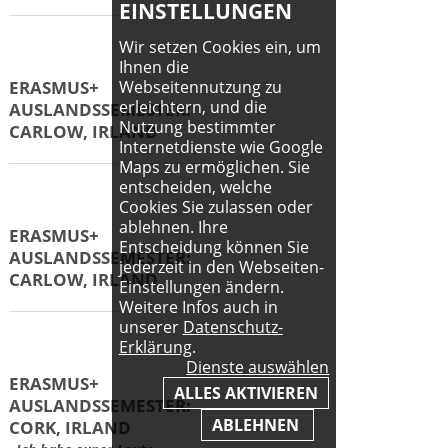
ERASMUS+
EINSTELLUNGEN
AUSLANDSSEMESTER:
Wir setzen Cookies ein, um
BORAS, SCHWEDEN
Ihnen die
Webseitennutzung zu
erleichtern, und die
Nutzung bestimmter
Internetdienste wie Google
ERASMUS+
Maps zu ermöglichen. Sie
AUSLANDSSEMESTER:
entscheiden, welche
BORÅS, SCHWEDEN
Cookies Sie zulassen oder
ablehnen. Ihre
Entscheidung können Sie
jederzeit in den Webseiten-
Einstellungen ändern.
ERASMUS+
Weitere Infos auch in
AUSLANDSSEMESTER:
unserer
Datenschutz-
BRÜSSEL, BELGIEN
Erklärung
.
Dienste auswählen
ALLES AKTIVIEREN
ABLEHNEN